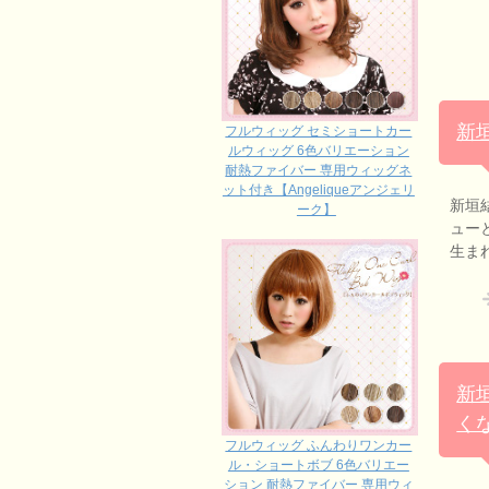
新
フルウィッグ セミショートカー
ルウィッグ 6色バリエーション
耐熱ファイバー 専用ウィッグネ
ット付き【Angeliqueアンジェリ
新垣
ーク】
ュー
生ま
新
く
フルウィッグ ふんわりワンカー
ル・ショートボブ 6色バリエー
ション 耐熱ファイバー 専用ウィ