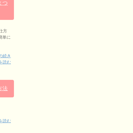
まつ
仕方
簡単に
の続き
を読む
方法
を読む