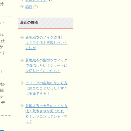
分
話題
(4)
か
最近の投稿
れ
新垣結衣のメイク道具と
に仕
は？目や肌を再現したい！
か
方法が
なり
新垣結衣の髪型をウィッグ
で真似したい！ショートに
は切りたくないから！
！
ウィッグの自然なかぶり方
咲姫
は簡単なことだった！すぐ
簡
に実践できる！
ラ
系デ
外国人系デカ目のメイク方
法！荒木さやか風になれ
る！カラコンは？シャドウ
は？