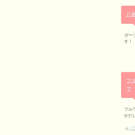
八
ガー
す！
フ
で
フル
がだ
「