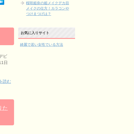
桜咲姫奈の姫メイクデカ目
メイクの仕方！カラコンや
つけまつげは？
お気に入りサイト
綺麗で若い女性でいる方法
デビ
11日
を読む
りた