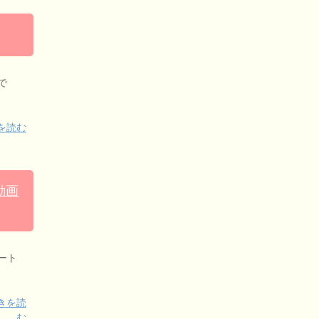
で
を読む
動画
ート
きを読
む