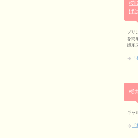
桜
げ
プリ
を簡
姫系
「
桜
ギャ
「