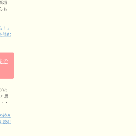
新垣
らも
ら！」
を読む
践で
グの
いと思
・・・
の続き
を読む