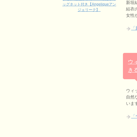
新垣
ッグネット付き【Angeliqueアン
結衣
ジェリーク】
女性
「
ウ
き
ウィ
自然
いま
「