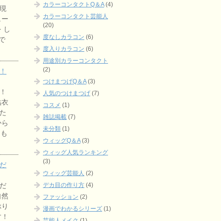
カラーコンタクトQ＆A
(4)
現
カラーコンタクト芸能人
ュー
(20)
 し
度なしカラコン
(6)
で
度入りカラコン
(6)
用途別カラーコンタクト
(2)
！
つけまつげQ＆A
(3)
！
人気のつけまつげ
(7)
結衣
コスメ
(1)
た
雑誌掲載
(7)
から
未分類
(1)
らも
ウィッグQ＆A
(3)
ウィッグ人気ランキング
(3)
だ
ウィッグ芸能人
(2)
デカ目の作り方
(4)
だ
自然
ファッション
(2)
ぶり
漫画でわかるシリーズ
(1)
す！
芸能人メイク
(1)