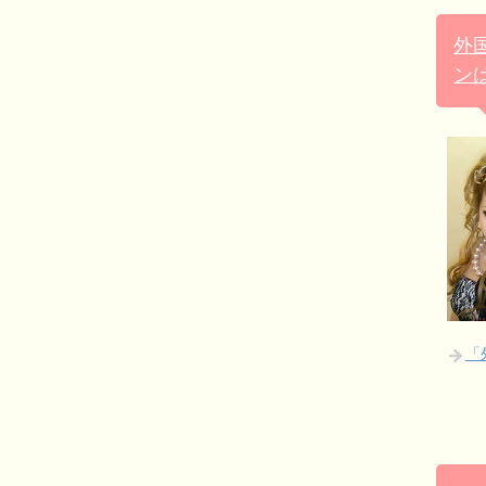
外
ン
「