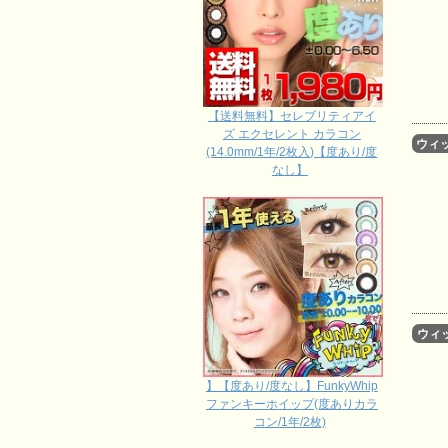
【送料無料】セレブリティアイ
ズ エクセレント カラコン
ウィ
(14.0mm/1年/2枚入)【度あり/度
なし】
ウィ
】【度あり/度なし】FunkyWhip
ファンキーホイップ(度ありカラ
コン/1年/2枚)