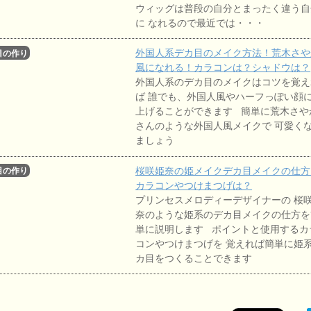
ウィッグは普段の自分とまったく違う自
に なれるので最近では・・・
外国人系デカ目のメイク方法！荒木さや
目の作り
方
風になれる！カラコンは？シャドウは？
外国人系のデカ目のメイクはコツを覚え
ば 誰でも、外国人風やハーフっぽい顔
上げることができます 簡単に荒木さや
さんのような外国人風メイクで 可愛く
ましょう
桜咲姫奈の姫メイクデカ目メイクの仕方
目の作り
方
カラコンやつけまつげは？
プリンセスメロディーデザイナーの 桜
奈のような姫系のデカ目メイクの仕方を
単に説明します ポイントと使用するカ
コンやつけまつげを 覚えれば簡単に姫
カ目をつくることできます