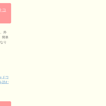
ラコ
も、外
 簡単
くなり
ャドウ
を読む