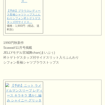
【予約】ブラウスレディー
ス長袖シャツトップスふん
わりシフォン衿トゲトゲス
タッズ付サイドス…
価格：1,900円（税込、送
料別）
1990円秋新作
Scawaii!11月号掲載
JELLYモデル宮城舞chan(まいぷぅ)
衿トゲトゲスタッズ付サイドスリット入りふんわり
シフォン長袖シャツブラウストップス