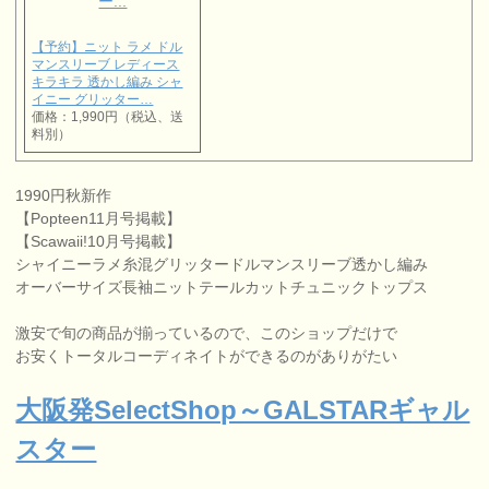
【予約】ニット ラメ ドル
マンスリーブ レディース
キラキラ 透かし編み シャ
イニー グリッター…
価格：1,990円（税込、送
料別）
1990円秋新作
【Popteen11月号掲載】
【Scawaii!10月号掲載】
シャイニーラメ糸混グリッタードルマンスリーブ透かし編み
オーバーサイズ長袖ニットテールカットチュニックトップス
激安で旬の商品が揃っているので、このショップだけで
お安くトータルコーディネイトができるのがありがたい
大阪発SelectShop～GALSTARギャル
スター